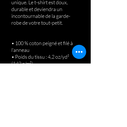
unique. Le t-shirt est doux, 
durable et deviendra un 
incontournable de la garde-
robe de votre tout-petit.
• 100 % coton peigné et filé à 
l'anneau
• Poids du tissu : 4,2 oz/yd² 
(142 g/m²)
• Coupe décontractée pour 
plus de confort
• Construction à coutures 
latérales
• Tissu pré-rétréci